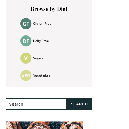
Primary
Browse by Diet
Sidebar
Gluten Free
Dairy Free
Vegan
Vegetarian
Search...