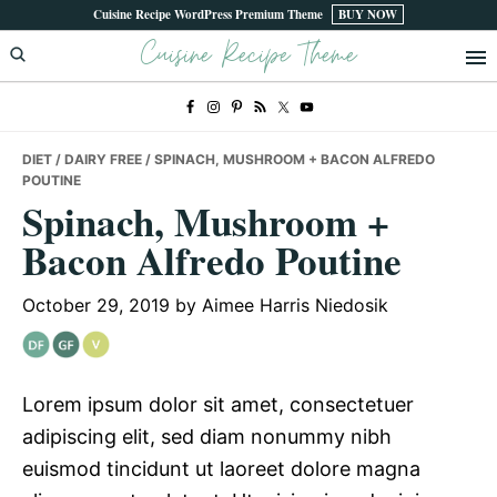
Skip
Skip
Skip
Cuisine Recipe WordPress Premium Theme
BUY NOW
Cuisine Recipe Theme
to
to
to
primary
main
primary
navigation
content
sidebar
DIET
/
DAIRY FREE
/ SPINACH, MUSHROOM + BACON ALFREDO
POUTINE
Spinach, Mushroom +
Bacon Alfredo Poutine
October 29, 2019
by
Aimee Harris Niedosik
Lorem ipsum dolor sit amet, consectetuer
adipiscing elit, sed diam nonummy nibh
euismod tincidunt ut laoreet dolore magna